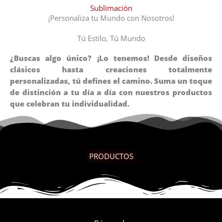
Sublimación
¡Personaliza tu Mundo con Nosotros!
Tú Estilo, Tú Mundo
¿Buscas algo único? ¡Lo tenemos! Desde diseños
clásicos hasta creaciones totalmente
personalizadas, tú defines el camino. Suma un toque
de distinción a tu día a día con nuestros productos
que celebran tu individualidad.
PRODUCTOS