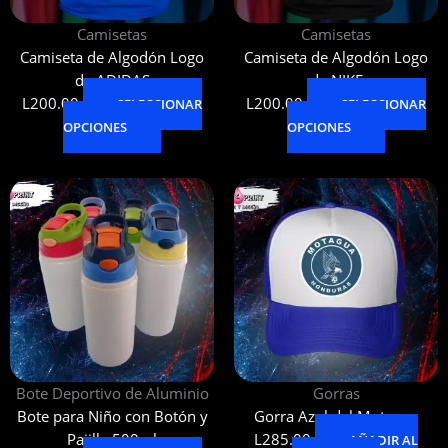
pueden
pueden
Camisetas
Camisetas
elegir
elegir
Camiseta de Algodón Logo
Camiseta de Algodón Logo
en
en
de ADIDAS
de NIKE
la
la
L
200.00
L
200.00
SELECCIONAR
página
SELECCIONAR
página
OPCIONES
de
OPCIONES
de
producto
producto
Este
producto
tiene
múltiples
variantes.
Las
opciones
se
pueden
Bote Deportivo de Aluminio
Gorras
elegir
Bote para Niño con Botón y
Gorra Azul del Motagua
en
Pajilla 500ml
L
285.00
la
AÑADIR AL