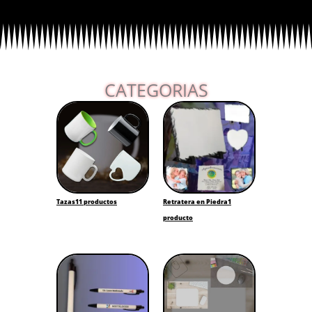
CATEGORIAS
Tazas
11 productos
Retratera en Piedra
1
producto