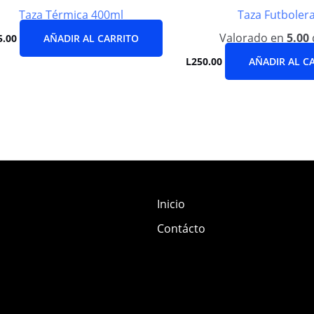
Taza Térmica 400ml
Taza Futboler
Valorado en
5.00
5.00
AÑADIR AL CARRITO
L
250.00
AÑADIR AL C
Inicio
Contácto