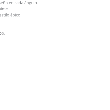
iseño en cada ángulo.
nime.
stilo épico.
bo.