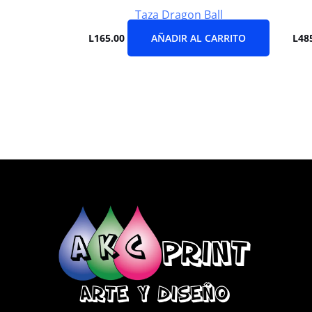
Taza Dragon Ball
L
165.00
AÑADIR AL CARRITO
L
48