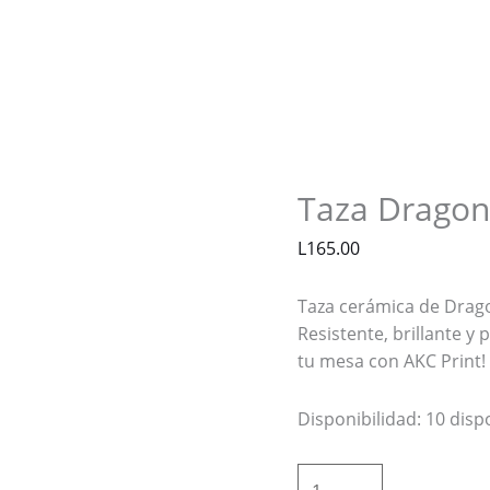
Taza
Dragon
Ball
cantidad
Taza Dragon
L
165.00
Taza cerámica de Drago
Resistente, brillante y 
tu mesa con AKC Print!
Disponibilidad:
10 disp